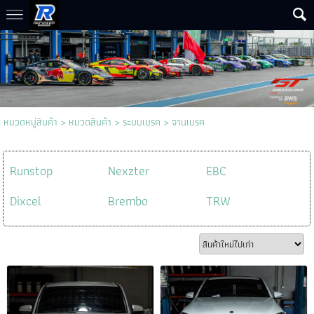
หมวดหมู่สินค้า
>
หมวดสินค้า
>
ระบบเบรค
>
จานเบรค
Runstop
Nexzter
EBC
Dixcel
Brembo
TRW