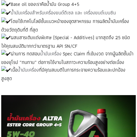
Base oil ของเราคือน้ำมัน Group 4+5
น้ํามันเครื่อง
สําหรับเครื่องยนต์ดีเซล และ เครื่องยนต์เบนซิน
โดยใช้เทคโนโลยีชั้นแนวหน้าของอุตสาหกรรม การผลิต
น้ํามันเครื่อง
ด้วยวัตถุดิบที่ดี ที่สุด
ผสมสารเติมแต่งพิเศษ (Special - Additives) มากสุดถึง 25 ชนิด
ให้คุณสมบัติมากกว่ามาตรฐาน API SN/CF
ผ่านการ ทดสอบ
น้ํามันเครื่อง
Spec Claim ที่เข้มงวด จากผู้ผลิตชั้นนํา
ของยุโรป “ทนทาน” ต่อการใช้งานในสภาวะความร้อนสูงอย่างต่อเนื่อง
เนื้อ
น้ํามันเครื่อง
ที่มีคุณสมบติในการกระจายความร้อนและปกป้อง
สูงสุด