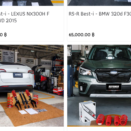
st-i - LEXUS NX300H F
RS-R Best-i - BMW 320d F3
WD 2015
0 ฿
65,000.00 ฿