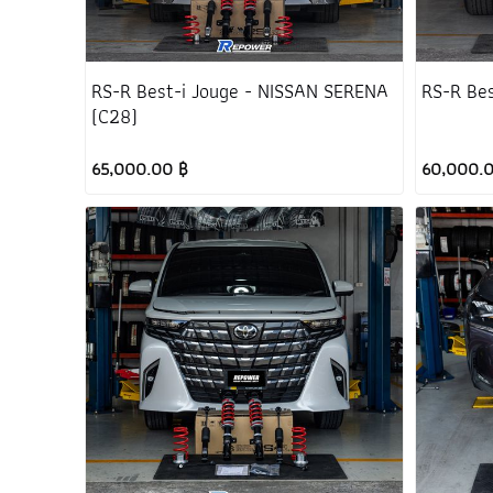
RS-R Best-i Jouge - NISSAN SERENA
RS-R Be
(C28)
65,000.00 ฿
60,000.