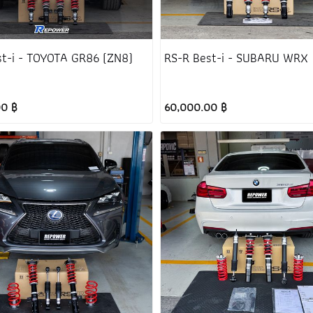
st-i - TOYOTA GR86 (ZN8)
RS-R Best-i - SUBARU WRX
00 ฿
60,000.00 ฿