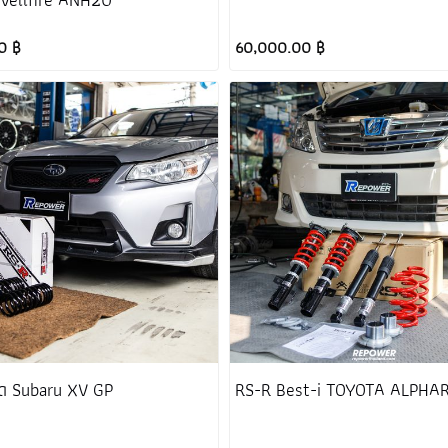
0 ฿
60,000.00 ฿
ด Subaru XV GP
RS-R Best-i TOYOTA ALPHA