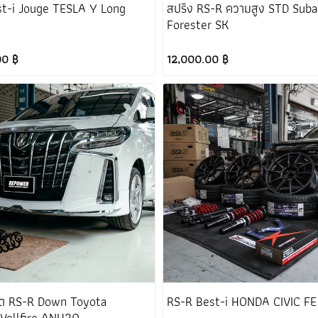
t-i Jouge TESLA Y Long
สปริง RS-R ความสูง STD Suba
Forester SK
00 ฿
12,000.00 ฿
ลด RS-R Down Toyota
RS-R Best-i HONDA CIVIC FE
Vellfire ANH20