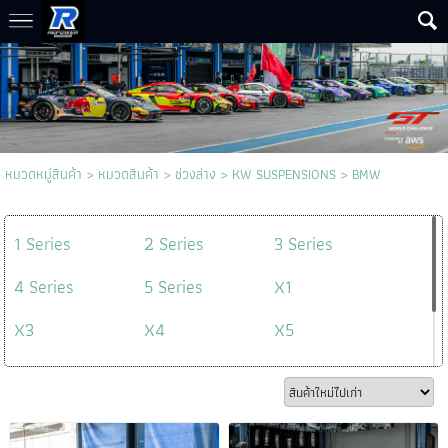
หมวดหมู่สินค้า
>
หมวดสินค้า
>
ช่วงล่าง
>
KW SUSPENSIONS
>
BMW
1 Series
2 Series
3 Series
4 Series
5 Series
X1
X3
X4
X5
X6
Z4
M2
M3
M4
i4