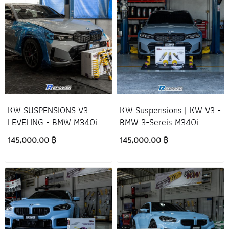
KW SUSPENSIONS V3
KW Suspensions | KW V3 -
LEVELING - BMW M340i
BMW 3-Sereis M340i
G20 LCI
xDrive G20 (2019-2026)
145,000.00 ฿
145,000.00 ฿