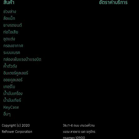
สินค้า
อัตราค่าบริการ
ช่วงล่าง
ล้อแม็ก
ยางรถยนต์
ท่อไอเสีย
ชุดแต่ง
กรองอากาศ
ระบบเบรค
กล่องเพิ่มแรงม้าแรงบิด
ค้ำตัวถัง
อินเตอร์คูลเลอร์
ออยคูลเลอร์
เทอร์โบ
น้ำมันเครื่อง
น้ำมันเกียร์
KeyCase
อื่นๆ
Copyright (c) 2020
36/1-4 ถนน งามวงศ์วาน
RePower Corporation
แขวง ลาดยาว เขต จตุจักร
กรุงเทพฯ 10900