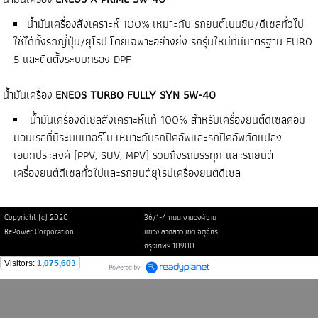
น้ำมันเครื่องสังเคราะห์ 100% เหมาะกับ รถยนต์เบนซิน/ดีเซลทั่วไป
ใช้ได้ทั้งรถญี่ปุ่น/ยุโรป โดยเฉพาะอย่างยิ่ง รถรุ่นใหม่ที่มีมาตรฐาน EURO
5 และติดตั้งระบบกรอง DPF
น้ำมันเครื่อง
ENEOS TURBO FULLY SYN 5W-40
น้ำมันเครื่องดีเซลสังเคราะห์แท้ 100% สำหรับเครื่องยนต์ดีเซลคอม
มอนเรลที่มีระบบเทอร์โบ เหมาะกับรถปิคอัพและรถปิคอัพดัดแปลง
เอนกประสงค์ (PPV, SUV, MPV) รวมถึงรถบรรทุก และรถยนต์
เครื่องยนต์ดีเซลทั่วไปและรถยนต์ยุโรปเครื่องยนต์ดีเซล
Copyright (c) 2020
36/1-4 ถนน งามวงศ์วาน
RePower Corporation
แขวง ลาดยาว เขต จตุจักร
กรุงเทพฯ 10900
Visitors:
1,075,603