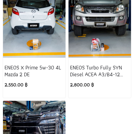
ENEOS X Prime 5w-30 4L
ENEOS Turbo Fully SYN
Mazda 2 DE
Diesel ACEA A3/B4-12
SAE 5W-40 (6+1L.) Isuzu
2,550.00 ฿
2,800.00 ฿
D-Max V-Cross 2012