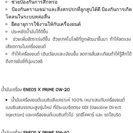
ช่วยป้องกันการสึกหรอ 
ป้องกันคราบเขม่าและสิ่งสกปรกที่ลูกสูบได้ดี ป้องกันการเกิด
โคลนในระบบหล่อลื่น 
ยืดอายุการใช้งานให้กับเครื่องยนต์ 
ประหยัดน้ำมันได้ดีขึ้น
ช่วยเพิ่มอัตราเร่งดีขึ้น ด้วยเทคโนโลยีที่ถูกพัฒนาขึ้นมา ทำให้ลดแรง
เสียดทานในเครื่องยนต์
ทำให้เครื่องยนต์ เดินเรียบและเงียบขึ้น ลดการสั่นสะเทือนทำให้รู้สึกได้
ถึงการขับขี่ที่นุ่มนวลอี
น้ำมันเครื่อง
ENEOS X PRIME OW-20
น้ำมันเครื่องยนต์เบนซินสังเคราะห์ 100% เหมาะสมกับเครื่องยนต์
เบนซินสมรรถนะสูงรุ่นใหม่ ที่มีระบบฉีดตรง GDI (Gasoline Direct
Injection) และเครื่องยนต์เบนซินทั่วไป รถอีโคคาร์ และ รถไฮบริด
น้ำมันเครื่อง
ENEOS X PRIME 5W-40