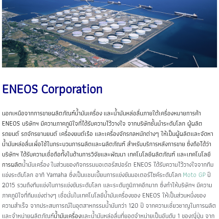
ENEOS Corporation
นอกเหนือจากการขายผลิตภัณฑ์น้ำมันเครื่อง และน้ำมันหล่อลื่นภายใต้เครื่องหมายการค้า
ENEOS บริษัทฯ มีความภาคภูมิใจที่ได้รับความไว้วางใจ จากบริษัทชั้นนำระดับโลก ผู้ผลิต
รถยนต์ รถจักรยานยนต์ เครื่องยนต์เรือ และเครื่องจักรกลหนักต่างๆ ให้เป็นผู้ผลิตและจัดหา
น้ำมันหล่อลื่นเพื่อใช้ในกระบวนการผลิตและผลิตภัณฑ์ สำหรับบริการหลังการขาย ซึ่งถือได้ว่า
บริษัทฯ ได้รับความเชื่อถือทั้งในด้านการวิจัยและพัฒนา เทคโนโลยีผลิตภัณฑ์ และเทคโนโลยี
การผลิต
น้ำมันเครื่อง
ในส่วนของกิจกรรมมอเตอร์สปอร์ต ENEOS ได้รับความไว้วางใจจากทีม
แข่งระดับโลก อาทิ Yamaha ซึ่งเป็นแชมเปี้ยนการแข่งขันมอเตอร์ไซค์ระดับโลก
Moto GP
ปี
2015 รวมถึงทีมแข่งในการแข่งขันระดับโลก และระดับภูมิภาคอีกมาก ซึ่งทำให้บริษัทฯ มีความ
ภาคภูมิใจที่ทีมแข่งต่างๆ เชื่อมั่นในเทคโนโลยี
น้ำมันเครื่อง
ของ ENEOS ให้เป็นส่วนหนึ่งของ
ความสำเร็จ จากประสบการณ์ในอุตสาหกรรมน้ำมันกว่า 120 ปี จากความเชี่ยวชาญในการผลิต
และจำหน่ายผลิตภัณฑ์
น้ำมันเครื่อง
และน้ำมันหล่อลื่นที่ยอดจำหน่ายเป็นอันดับ 1 ของญี่ปุ่น จาก