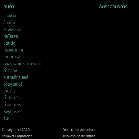
สินค้า
อัตราค่าบริการ
ช่วงล่าง
ล้อแม็ก
ยางรถยนต์
ท่อไอเสีย
ชุดแต่ง
กรองอากาศ
ระบบเบรค
กล่องเพิ่มแรงม้าแรงบิด
ค้ำตัวถัง
อินเตอร์คูลเลอร์
ออยคูลเลอร์
เทอร์โบ
น้ำมันเครื่อง
น้ำมันเกียร์
KeyCase
อื่นๆ
Copyright (c) 2020
36/1-4 ถนน งามวงศ์วาน
RePower Corporation
แขวง ลาดยาว เขต จตุจักร