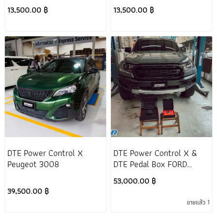
13,500.00 ฿
13,500.00 ฿
DTE Power Control X
DTE Power Control X &
Peugeot 3008
DTE Pedal Box FORD
RANGER RAPTOR
53,000.00 ฿
39,500.00 ฿
ขายแล้ว 1