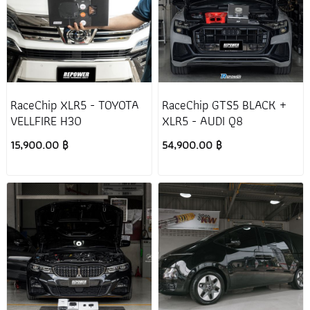
RaceChip XLR5 - TOYOTA
RaceChip GTS5 BLACK +
VELLFIRE H30
XLR5 - AUDI Q8
15,900.00 ฿
54,900.00 ฿