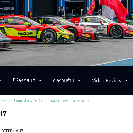
ยี่ห้อรถยนต์
ผลงานร้าน
Video Review
ning
> กล่องจูนคันเร่งไฟฟ้า DTE Pedal Box+ Benz W117
117
:
DTEPB+W117