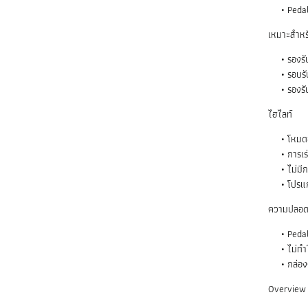
Pedal
เหมาะสำหรั
รองรั
รอบรั
รองรั
ไฮไลท์
โหมดข
การเร
ไม่มี
โปรแก
ความปลอด
Peda
ไม่ทำ
กล่อง
Overview เ