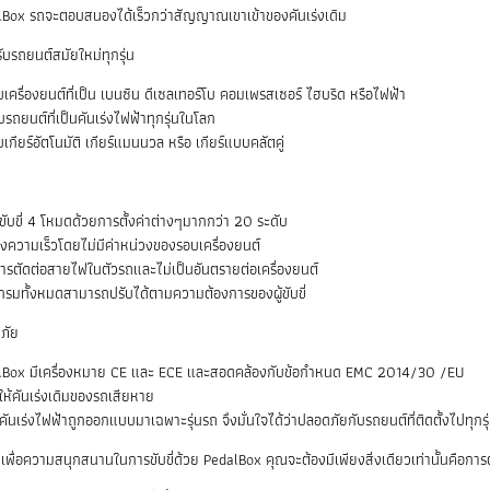
Box รถจะตอบสนองได้เร็วกว่าสัญญาณเขาเข้าของคันเร่งเดิม
บรถยนต์สมัยใหม่ทุกรุ่น
บเครื่องยนต์ที่เป็น เบนซิน ดีเซลเทอร์โบ คอมเพรสเซอร์ ไฮบริด หรือไฟฟ้า
บรถยนต์ที่เป็นคันเร่งไฟฟ้าทุกรุ่นในโลก
บเกียร์อัตโนมัติ เกียร์แมนนวล หรือ เกียร์แบบคลัตคู่
ับขี่ 4 โหมดด้วยการตั้งค่าต่างๆมากกว่า 20 ระดับ
่งความเร็วโดยไม่มีค่าหน่วงของรอบเครื่องยนต์
การตัดต่อสายไฟในตัวรถและไม่เป็นอันตรายต่อเครื่องยนต์
รมทั้งหมดสามารถปรับได้ตามความต้องการของผู้ขับขี่
ภัย
lBox มีเครื่องหมาย CE และ ECE และสอดคล้องกับข้อกำหนด EMC 2014/30 /EU
ให้คันเร่งเดิมของรถเสียหาย
คันเร่งไฟฟ้าถูกออกแบบมาเฉพาะรุ่นรถ จึงมั่นใจได้ว่าปลอดภัยกับรถยนต์ที่ติดตั้งไปทุกรุ
พื่อความสนุกสนานในการขับขี่ด้วย PedalBox คุณจะต้องมีเพียงสิ่งเดียวเท่านั้นคือการตั้