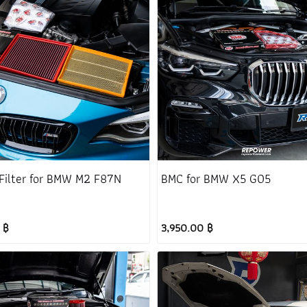
Filter for BMW M2 F87N
BMC for BMW X5 G05
 ฿
3,950.00 ฿