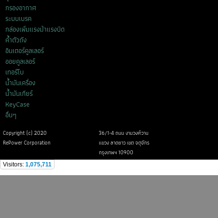
กรองอากาศ
ระบบเบรค
กล่องเพิ่มแรงม้าแรงบิด
ค้ำตัวถัง
อินเตอร์คูลเลอร์
ออยคูลเลอร์
เทอร์โบ
น้ำมันเครื่อง
น้ำมันเกียร์
KeyCase
อื่นๆ
Copyright (c) 2020
36/1-4 ถนน งามวงศ์วาน
RePower Corporation
แขวง ลาดยาว เขต จตุจักร
กรุงเทพฯ 10900
Visitors:
1,075,711