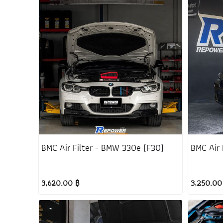
BMC Air Filter - BMW 330e (F30)
BMC Air 
3,620.00 ฿
3,250.00