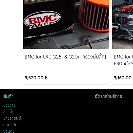
BMC for E90 325i & 330i (กรองมีปลั๊ก)
BMC for
F30,4(F3
3,570.00 ฿
3,160.00
สินค้า
อัตราค่าบริการ
ช่วงล่าง
ล้อแม็ก
ยางรถยนต์
ท่อไอเสีย
ชุดแต่ง