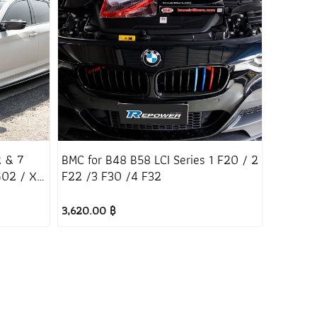
2 & 7
BMC for B48 B58 LCI Series 1 F20 / 2
G02 / X5
F22 /3 F30 /4 F32
3,620.00 ฿