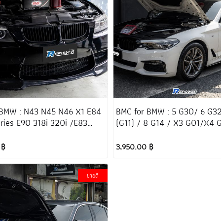
 BMW : N43 N45 N46 X1 E84
BMC for BMW : 5 G30/ 6 G3
eries E90 318i 320i /E83
(G11) / 8 G14 / X3 G01/X4 
G05/ X6 G06/ X7 G07
 ฿
3,950.00 ฿
ขายดี