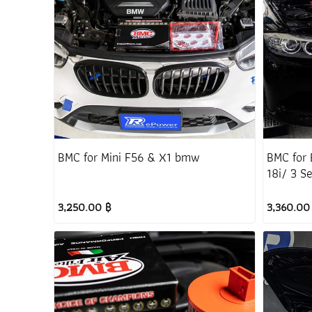
BMC for Mini F56 & X1 bmw
BMC for
18i/ 3 S
series1
3,250.00 ฿
3,360.00