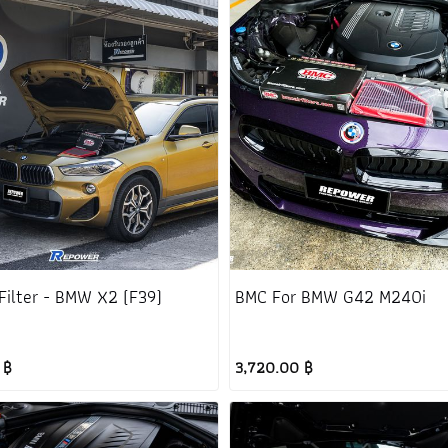
Filter - BMW X2 (F39)
BMC For BMW G42 M240i
 ฿
3,720.00 ฿