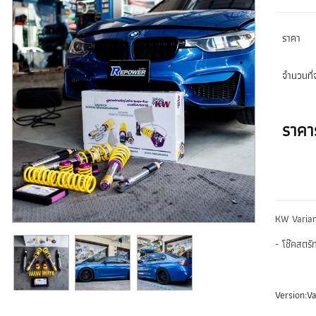
ราคา
จำนวนที่จ
ราคา
KW Varian
- โช๊คสตร
Version:Va