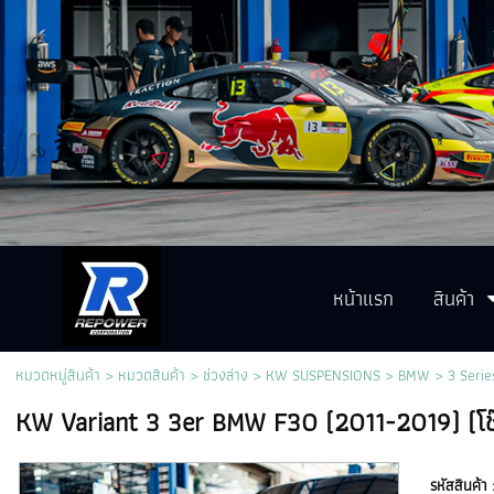
หน้าแรก
สินค้า
หมวดหมู่สินค้า
>
หมวดสินค้า
>
ช่วงล่าง
>
KW SUSPENSIONS
>
BMW
>
3 Serie
KW Variant 3 3er BMW F30 (2011-2019) (โช๊ค
รหัสสินค้า 