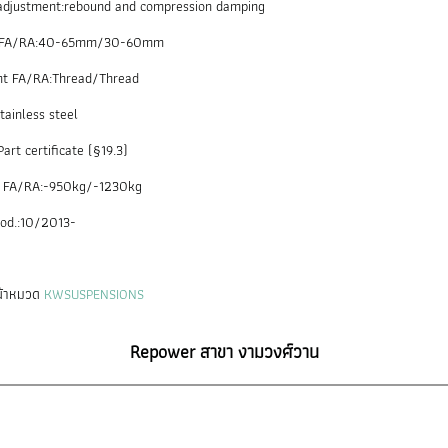
djustment:rebound and compression damping
g FA/RA:40-65mm/30-60mm
nt FA/RA:Thread/Thread
tainless steel
art certificate (§19.3)
d FA/RA:-950kg/-1230kg
rod.:10/2013-
หน้าหมวด
KWSUSPENSIONS
Repower สาขา งามวงศ์วาน