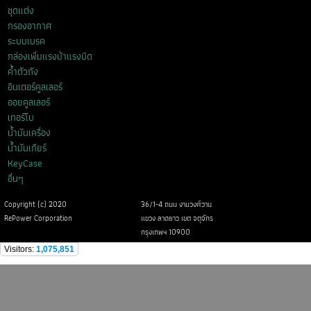
ชุดแต่ง
กรองอากาศ
ระบบเบรค
กล่องเพิ่มแรงม้าแรงบิด
ค้ำตัวถัง
อินเตอร์คูลเลอร์
ออยคูลเลอร์
เทอร์โบ
น้ำมันเครื่อง
น้ำมันเกียร์
KeyCase
อื่นๆ
Copyright (c) 2020
36/1-4 ถนน งามวงศ์วาน
RePower Corporation
แขวง ลาดยาว เขต จตุจักร
กรุงเทพฯ 10900
Visitors:
1,075,851