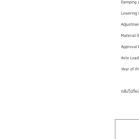
Damping a
Lowerin
Adjustme
Material:S
Approval:P
Axle Loa
Year of P
กลับไปที่