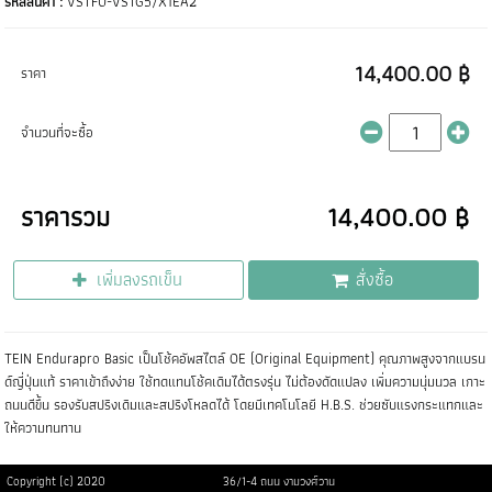
รหัสสินค้า :
VSTF0-VSTG5/X1EA2
14,400.00 ฿
ราคา
จำนวนที่จะซื้อ
ราคารวม
14,400.00 ฿
เพิ่มลงรถเข็น
สั่งซื้อ
TEIN Endurapro Basic เป็นโช้คอัพสไตล์ OE (Original Equipment) คุณภาพสูงจากแบรน
ด์ญี่ปุ่นแท้ ราคาเข้าถึงง่าย ใช้ทดแทนโช้คเดิมได้ตรงรุ่น ไม่ต้องดัดแปลง เพิ่มความนุ่มนวล เกาะ
ถนนดีขึ้น รองรับสปริงเดิมและสปริงโหลดได้ โดยมีเทคโนโลยี H.B.S. ช่วยซับแรงกระแทกและ
ให้ความทนทาน
Copyright (c) 2020
36/1-4 ถนน งามวงศ์วาน