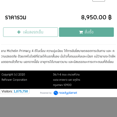
ราคารวม
8,950.00 ฿
เพิ่มลงรถเข็น
สั่งซื้อ
ยาง Michelin Primacy 4 ดีในเรื่อง ความนุ่มเงียบ ให้การขับขี่สบายตลอดการเดินทาง และ ค
วามปลอดภัย ด้วยเทคโนโลยีที่ช่วยให้เบรกสั้นลง มั่นใจทั้งถนนแห้งและเปียก แม้ว่ายางจะใกล้ห
มดดอกแล้วก็ตาม นอกจากนี้ยัง อายุการใช้งานยาวนาน และมีสมรรถนะการเกาะถนนที่ดีเยี่ยม
Copyright (c) 2020
36/1-4 ถนน งามวงศ์วาน
RePower Corporation
แขวง ลาดยาว เขต จตุจักร
กรุงเทพฯ 10900
Visitors:
1,075,750