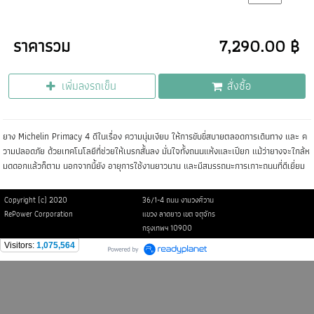
ราคารวม
7,290.00 ฿
เพิ่มลงรถเข็น
สั่งซื้อ
ยาง Michelin Primacy 4 ดีในเรื่อง ความนุ่มเงียบ ให้การขับขี่สบายตลอดการเดินทาง และ ค
วามปลอดภัย ด้วยเทคโนโลยีที่ช่วยให้เบรกสั้นลง มั่นใจทั้งถนนแห้งและเปียก แม้ว่ายางจะใกล้ห
มดดอกแล้วก็ตาม นอกจากนี้ยัง อายุการใช้งานยาวนาน และมีสมรรถนะการเกาะถนนที่ดีเยี่ยม
Copyright (c) 2020
36/1-4 ถนน งามวงศ์วาน
RePower Corporation
แขวง ลาดยาว เขต จตุจักร
กรุงเทพฯ 10900
Visitors:
1,075,564