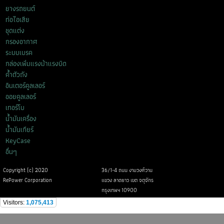
ยางรถยนต์
ท่อไอเสีย
ชุดแต่ง
กรองอากาศ
ระบบเบรค
กล่องเพิ่มแรงม้าแรงบิด
ค้ำตัวถัง
อินเตอร์คูลเลอร์
ออยคูลเลอร์
เทอร์โบ
น้ำมันเครื่อง
น้ำมันเกียร์
KeyCase
อื่นๆ
Copyright (c) 2020
36/1-4 ถนน งามวงศ์วาน
RePower Corporation
แขวง ลาดยาว เขต จตุจักร
กรุงเทพฯ 10900
Visitors:
1,075,413