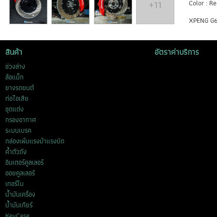
+11
Color : Re
XPENG G
สินค้า
อัตราค่าบริการ
ช่วงล่าง
ล้อแม็ก
ยางรถยนต์
ท่อไอเสีย
ชุดแต่ง
กรองอากาศ
ระบบเบรค
กล่องเพิ่มแรงม้าแรงบิด
ค้ำตัวถัง
อินเตอร์คูลเลอร์
ออยคูลเลอร์
เทอร์โบ
น้ำมันเครื่อง
น้ำมันเกียร์
KeyCase