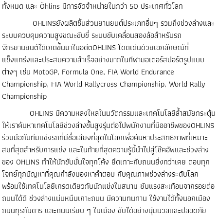
ทั้งหมด และ Öhlins มีการจัดจำหน่ายในกว่า 50 ประเทศทั่วโลก
OHLINSยังผลิตชิ้นส่วนยานยนต์ประเภทอื่นๆ รวมถึงช่วงล่างและ
ระบบควบคุมความสูงขณะขับขี่ ระบบขับเคลื่อนสองล้อสำหรับรถ
จักรยานยนต์ได้เกิดขึ้นมาในอดีตOHLINS โดดเด่นด้วยเอกลักษณ์ที่
แข็งแกร่งและประสบความสำเร็จอย่างมากในกีฬามอเตอร์สปอร์ตรูปแบบ
ต่างๆ เช่น MotoGP, Formula One, FIA World Endurance
Championship, FIA World Rallycross Championship, World Rally
Championship
OHLINS มีความหลงใหลในนวัตกรรมและเทคโนโลยีล้ำสมัยกระตุ้น
ให้เราค้นหาเทคโนโลยีช่วงล่างขั้นสูงรุ่นต่อไปพนักงานที่มืออาชีพของOHLINS
ร่วมมือกับทีมแข่งรถที่มีชื่อเสียงที่สุดในโลกเพื่อค้นหาประสิทธิภาพที่เหมาะ
สมที่สุดสำหรับการแข่ง และในท้ายที่สุดความรู้นี้นำไปสู่โช๊คอัพและช่วงล่าง
ของ OHLINS ทำให้นักขับมั่นใจทุกโค้ง ยึดเกาะกับถนนยิ่งกว่าเคย ตอบทุก
โจทย์ทุกปัญหาที่คุณกำลังมองหาคำตอบ กับคุณภาพช่วงล่างระดับโลก
พร้อมใช้เทคโนโลยีเกรดเดียวกับนักแข่งในสนาม ซับแรงสะเทือนจากรอยต่อ
ถนนได้ดี ช่วงล่างแน่นหนึบเกาะถนน มีความทนทาน ใช้งานได้ทั้งนอกเมือง
ถนนทุรกันดาร และถนนเรียบ ๆ ในเมือง ขับได้อย่างนุ่มนวลและปลอดภัย