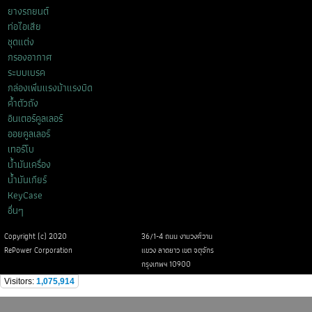
ยางรถยนต์
ท่อไอเสีย
ชุดแต่ง
กรองอากาศ
ระบบเบรค
กล่องเพิ่มแรงม้าแรงบิด
ค้ำตัวถัง
อินเตอร์คูลเลอร์
ออยคูลเลอร์
เทอร์โบ
น้ำมันเครื่อง
น้ำมันเกียร์
KeyCase
อื่นๆ
Copyright (c) 2020
36/1-4 ถนน งามวงศ์วาน
RePower Corporation
แขวง ลาดยาว เขต จตุจักร
กรุงเทพฯ 10900
Visitors:
1,075,914