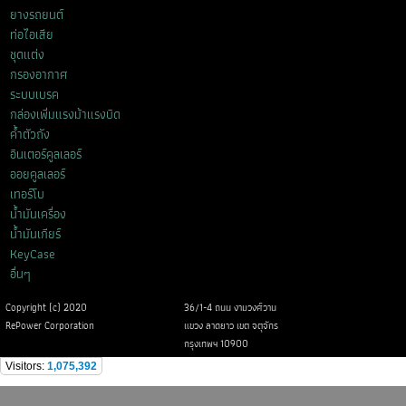
ยางรถยนต์
ท่อไอเสีย
ชุดแต่ง
กรองอากาศ
ระบบเบรค
กล่องเพิ่มแรงม้าแรงบิด
ค้ำตัวถัง
อินเตอร์คูลเลอร์
ออยคูลเลอร์
เทอร์โบ
น้ำมันเครื่อง
น้ำมันเกียร์
KeyCase
อื่นๆ
Copyright (c) 2020
36/1-4 ถนน งามวงศ์วาน
RePower Corporation
แขวง ลาดยาว เขต จตุจักร
กรุงเทพฯ 10900
Visitors:
1,075,392