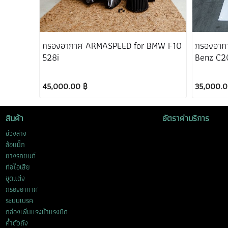
กรองอากาศ ARMASPEED for BMW F10
กรองอาก
528i
Benz C2
45,000.00 ฿
35,000.0
สินค้า
อัตราค่าบริการ
ช่วงล่าง
ล้อแม็ก
ยางรถยนต์
ท่อไอเสีย
ชุดแต่ง
กรองอากาศ
ระบบเบรค
กล่องเพิ่มแรงม้าแรงบิด
ค้ำตัวถัง