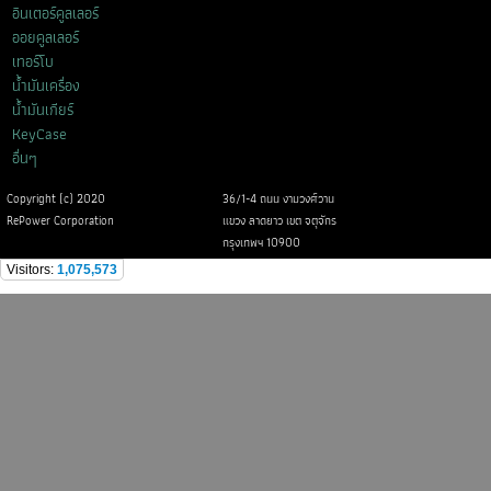
อินเตอร์คูลเลอร์
ออยคูลเลอร์
เทอร์โบ
น้ำมันเครื่อง
น้ำมันเกียร์
KeyCase
อื่นๆ
Copyright (c) 2020
36/1-4 ถนน งามวงศ์วาน
RePower Corporation
แขวง ลาดยาว เขต จตุจักร
กรุงเทพฯ 10900
Visitors:
1,075,573