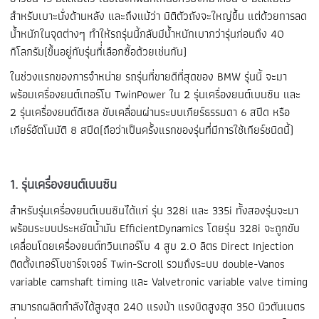
สำหรับเบาะนั่งด้านหลัง และถึงแม้ว่า มิติตัวถังจะใหญ่ขึ้น แต่ด้วยการลด
น้ำหนักในจุดต่างๆ ทำให้รถรุ่นนี้กลับมีน้ำหนักเบากว่ารุ่นก่อนถึง 40
กิโลกรัม(ขึ้นอยู่กับรุ่นที่่เลือกซื้อด้วยเช่นกัน)
ในช่วงแรกของการจำหน่าย รถรุ่นที่ขายดีที่สุดของ BMW รุ่นนี้ จะมา
พร้อมเครื่องยนต์เทอร์โบ TwinPower ใน 2 รุ่นเครื่องยนต์เบนซิน และ
2 รุ่นเครื่องยนต์ดีเซล ขับเคลื่อนผ่านระบบเกียร์ธรรมดา 6 สปีด หรือ
เกียร์อัตโนมัติ 8 สปีด(ถือว่าเป็นครั้งแรกของรุ่นที่มีการใช้เกียร์ชนิดนี้)
1. รุ่นเครื่องยนต์เบนซิน
สำหรับรุ่นเครื่องยนต์เบนซินได้แก่ รุ่น 328i และ 335i ทั้งสองรุ่นจะมา
พร้อมระบบประหยัดน้ำมัน EfficientDynamics โดยรุ่น 328i จะถูกขับ
เคลื่อนโดยเครื่องยนต์ทวินเทอร์โบ 4 สูบ 2.0 ลิตร Direct Injection
ติดตั้งเทอร์โบชาร์จเจอร์ Twin-Scroll รวมถึงระบบ double-Vanos
variable camshaft timing และ Valvetronic variable valve timing
สามารถผลิตกำลังได้สูงสุด 240 แรงม้า แรงบิดสูงสุด 350 นิวตันเมตร