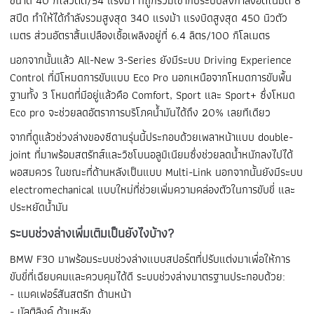
ขนาด 40 กิโลวัตต์/54 แรงม้า ที่ถูกรวมเข้ากับระบบส่งกำลังอัตโนมัติ 8
สปีด ทำให้ได้กำลังรวมสูงสุด 340 แรงม้า แรงบิดสูงสุด 450 นิวตัว
เมตร ส่วนอัตราสิ้นเปลืองเชื้อเพลิงอยู่ที่ 6.4 ลิตร/100 กิโลเมตร
นอกจากนั้นแล้ว All-New 3-Series ยังมีระบบ Driving Experience
Control ที่มีโหมดการขับแบบ Eco Pro นอกเหนือจากโหมดการขับพื้น
ฐานทั้ง 3 โหมดที่มีอยู่แล้วคือ Comfort, Sport และ Sport+ ซึ่งโหมด
Eco pro จะช่วยลดอัตราการบริโภคน้ำมันได้ถึง 20% เลยทีเดียว
จากที่ดูแล้วช่วงล่างของซีดานรุ่นนี้ประกอบด้วยเพลาหน้าแบบ double-
joint ที่มาพร้อมสตรัทส์และวิชโบนอลูมิเนียมซึ่งช่วยลดน้ำหนักลงไปได้
พอสมควร ในขณะที่ด้านหลังเป็นแบบ Multi-Link นอกจากนั้นยังมีระบบ
electromechanical แบบใหม่ที่ช่วยเพิ่มความคล่องตัวในการขับขี่ และ
ประหยัดน้ำมัน
ระบบช่วงล่างเพิ่มเติมเป็นยังไงบ้าง?
BMW F30 มาพร้อมระบบช่วงล่างแบบสปอร์ตที่ปรับแต่งมาเพื่อให้การ
ขับขี่ที่เฉียบคมและควบคุมได้ดี ระบบช่วงล่างมาตรฐานประกอบด้วย:
- แมคเฟอร์สันสตรัท ด้านหน้า
- มัลติลิงค์ ด้านหลัง