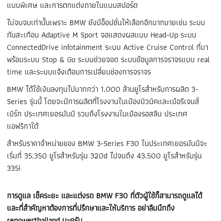
แบบพิเศษ และการตกแต่งภายในแบบสปอร์ต
ไม่จบจบเท่านั้นเพราะ BMW ยังมีอ็อปชั่นให้เลือกอีกมากมายเข่น ระบบ
กันสะเทือน Adaptive M Sport จอแสดงผลแบบ Head-Up ระบบ
ConnectedDrive infotainment ระบบ Active Cruise Control ที่มา
พร้อมระบบ Stop & Go ระบบช่วยจอด ระบบข้อมูลการจราจรแบบ real
time และระบบแจ้งเตือนการเปลี่ยนช่องการจราจร
BMW ได้ใช้เงินลงทุนไปมากกว่า 1,000 ล้านยูโรสำหรับการผลิต 3-
Series รุ่นนี้ โดยจะมีการผลิตที่โรงงานในเมืองมิวนิคและเมือรีเจนส์
เบิร์ก ประเทศเยอรมันนี รวมถึงโรงงานในเมืองรอสลีน ประเทศ
แอฟริกาใต้
สำหรับราคาจำหน่ายของ BMW 3-Series F30 ในประเทศเยอรมันนีจะ
เริ่มที่ 35,350 ยูโรสำหรับรุ่น 320d ไปจนถึง 43,500 ยูโรสำหรับรุ่น
335i
การดูแล เช็คระยะ และแต่งรถ BMW F30 ที่ตัวผู้ใช้ก็สามารถดูแลได้
และที่สำคัญหาต้องการที่ปรึกษาและให้บริการ อย่าลืมนึกถึง
repowerthailand นะครับ