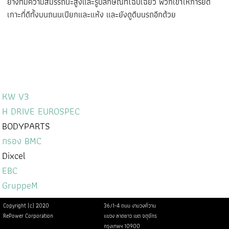
ยางที่มีความสมรรถนะสูงและรูปลักษณ์ที่โฉบเฉี่ยว พวกเขาให้การยึด
เกาะที่ดีทั้งบนถนนเปียกและแห้ง และยังดูดีบนรถอีกด้วย
KW V3
H DRIVE EUROSPEC
BODYPARTS
กรอง BMC
Dixcel
EBC
GruppeM
Copyright (c) 2020
36/1-4 ถนน งามวงศ์วาน
RePower Corporation
แขวง ลาดยาว เขต จตุจักร
กรุงเทพฯ 10900