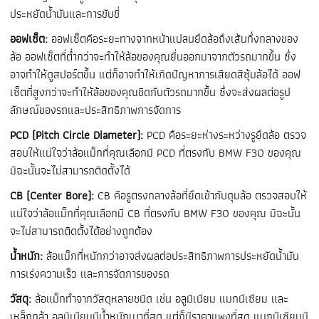
ประหยัดน้ำมันและการขับขี่
ออฟเซ็ต:
ออฟเซ็ตคือระยะทางจากหน้าแปลนยึดล้อถึงเส้นกึ่งกลางของ
ล้อ ออฟเซ็ตที่ต่ำกว่าจะทำให้ล้อของคุณยื่นออกมาจากตัวรถมากขึ้น ซึ่ง
อาจทำให้ดูสปอร์ตขึ้น แต่ก็อาจทำให้เกิดปัญหาการเสียดสีซุ้มล้อได้ ออฟ
เซ็ตที่สูงกว่าจะทำให้ล้อของคุณชิดกับตัวรถมากขึ้น ซึ่งจะส่งผลต่อรูป
ลักษณ์ของรถและประสิทธิภาพการจัดการ
PCD (Pitch Circle Diameter):
PCD คือระยะห่างระหว่างรูยึดล้อ ตรวจ
สอบให้แน่ใจว่าล้อแม็กที่คุณเลือกมี PCD ที่ตรงกับ BMW F30 ของคุณ
มิฉะนั้นจะไม่สามารถติดตั้งได้
CB (Center Bore):
CB คือรูตรงกลางล้อที่ยึดเข้ากับดุมล้อ ตรวจสอบให้
แน่ใจว่าล้อแม็กที่คุณเลือกมี CB ที่ตรงกับ BMW F30 ของคุณ มิฉะนั้น
จะไม่สามารถติดตั้งได้อย่างถูกต้อง
น้ำหนัก:
ล้อแม็กที่หนักกว่าอาจส่งผลต่อประสิทธิภาพการประหยัดน้ำมัน
การเร่งความเร็ว และการจัดการของรถ
วัสดุ:
ล้อแม็กทำจากวัสดุหลายชนิด เช่น อลูมิเนียม แมกนีเซียม และ
เหล็กกล้า อลูมิเนียมมีน้ำหนักเบาที่สุด แต่ก็มีราคาแพงที่สุด แมกนีเซียมมี