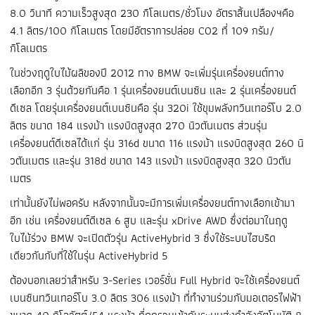
8.0 วินาที ความเร็วสูงสุด 230 กิโลเมตร/ชั่วโมง อัตราสิ้นเปลืองฯคือ
4.1 ลิตร/100 กิโลเมตร โดยมีอัตราการปล่อย CO2 ที่ 109 กรัม/
กิโลเมตร
ในช่วงฤดูใบไม้ผลิของปี 2012 ทาง BMW จะเพิ่มรุ่นเครื่องยนต์ทาง
เลือกอีก 3 รุ่นด้วยกันคือ 1 รุ่นเครื่องยนต์เบนซิน และ 2 รุ่นเครื่องยนต์
ดีเซล โดยรุ่นเครื่องยนต์เบนซินคือ รุ่น 320i ใช้ขุมพลังทวินเทอร์โบ 2.0
ลิตร ขนาด 184 แรงม้า แรงบิดสูงสุด 270 นิวตันเมตร ส่วนรุ่น
เครื่องยนต์ดีเซลได้แก่ รุ่น 316d ขนาด 116 แรงม้า แรงบิดสูงสุด 260 นิ
วตันเมตร และรุ่น 318d ขนาด 143 แรงม้า แรงบิดสูงสุด 320 นิวตัน
เมตร
เท่านั้นยังไม่พอครับ หลังจากนั้นจะมีการเพิ่มเครื่องยนต์ทางเลือกเข้ามา
อีก เช่น เครื่องยนต์ดีเซล 6 สูบ และรุ่น xDrive AWD ซึ่งต่อมาในฤดู
ใบไม้ร่วง BMW จะเปิดตัวรุ่น ActiveHybrid 3 ซึ่งใช้ระบบไฮบริด
เดียวกันกับที่ใช้ในรุ่น ActiveHybrid 5
ต้องบอกเลยว่าสำหรับ 3-Series เวอร์ชั่น Full Hybrid จะใช้เครื่องยนต์
เบนซินทวินเทอร์โบ 3.0 ลิตร 306 แรงม้า ที่ทำงานร่วมกับมอเตอรไฟฟ้า