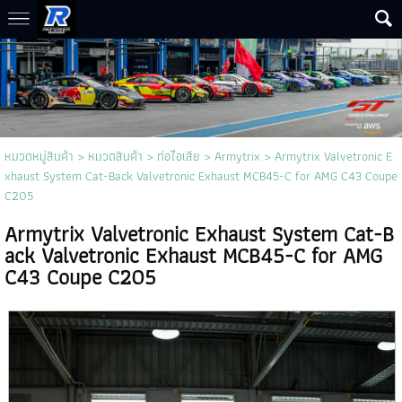
หมวดหมู่สินค้า
>
หมวดสินค้า
>
ท่อไอเสีย
>
Armytrix
> Armytrix Valvetronic E
xhaust System Cat-Back Valvetronic Exhaust MCB45-C for AMG C43 Coupe
C205
Armytrix Valvetronic Exhaust System Cat-B
ack Valvetronic Exhaust MCB45-C for AMG
C43 Coupe C205