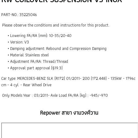
PART-NO.: 35225046
Please observe the
conditions and instructions
for this product.
Lowering FA/RA (mm): 10-35/20-40
Version: V3
Damping adjustment: Rebound and Compression Damping
Material: Stainless steel
Adjustment FA/RA: Thread/Thread
Approval: part approval (§19.3)
Car type: MERCEDES-BENZ SLK (R172) 01/2011- 200 (172.448) - 135kW - 1796c
cm - 4 cyl. - Rear Wheel Drive
Only Models Year : 03/2011- Axle Load FA/RA (kg) : -945/-970
Repower สาขา งามวงศ์วาน