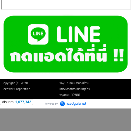
Copyright (c) 2020
36/1-4 ถนน งามวงศ์วาน
RePower Corporation
แขวง ลาดยาว เขต จตุจักร
กรุงเทพฯ 10900
Visitors:
1,077,342