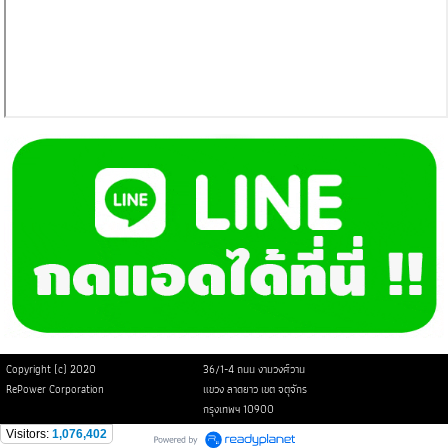
Copyright (c) 2020
36/1-4 ถนน งามวงศ์วาน
RePower Corporation
แขวง ลาดยาว เขต จตุจักร
กรุงเทพฯ 10900
Visitors:
1,076,402