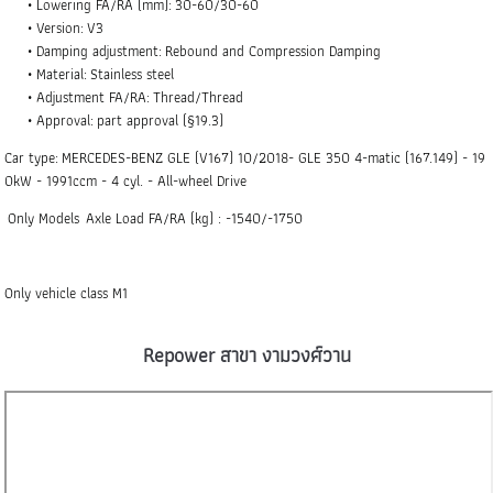
Lowering FA/RA (mm): 30-60/30-60
Version: V3
Damping adjustment: Rebound and Compression Damping
Material: Stainless steel
Adjustment FA/RA: Thread/Thread
Approval: part approval (§19.3)
Car type: MERCEDES-BENZ GLE (V167) 10/2018- GLE 350 4-matic (167.149) - 19
0kW - 1991ccm - 4 cyl. - All-wheel Drive
Only Models Axle Load FA/RA (kg) : -1540/-1750
Only vehicle class M1
Repower สาขา งามวงศ์วาน