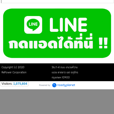
Copyright (c) 2020
36/1-4 ถนน งามวงศ์วาน
RePower Corporation
แขวง ลาดยาว เขต จตุจักร
กรุงเทพฯ 10900
Visitors:
1,075,604