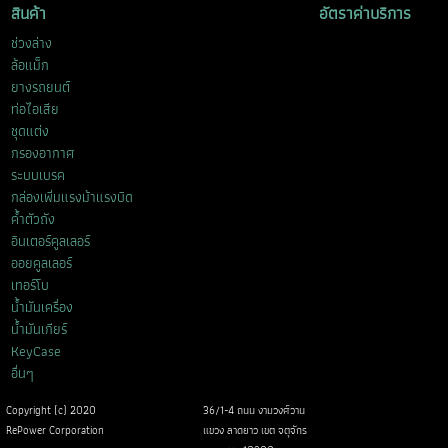
สินค้า
อัตราค่าบริการ
ช่วงล่าง
ล้อแม็ก
ยางรถยนต์
ท่อไอเสีย
ชุดแต่ง
กรองอากาศ
ระบบเบรค
กล่องเพิ่มแรงม้าแรงบิด
ค้ำตัวถัง
อินเตอร์คูลเลอร์
ออยคูลเลอร์
เทอร์โบ
น้ำมันเครื่อง
น้ำมันเกียร์
KeyCase
อื่นๆ
Copyright (c) 2020
36/1-4 ถนน งามวงศ์วาน
RePower Corporation
แขวง ลาดยาว เขต จตุจักร