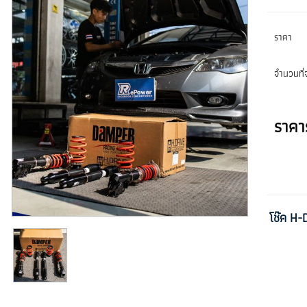
ราคา
จำนวนที่จ
ราคา
โช๊ค H-D