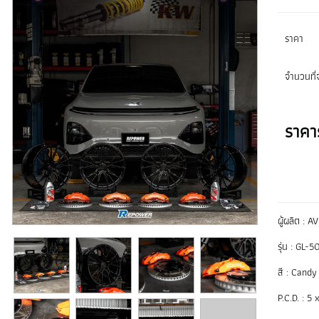
ราคา
จำนวนที่จ
ราคา
ผู้ผลิต : 
รุ่น : GL-5
สี : Candy
P.C.D. : 5