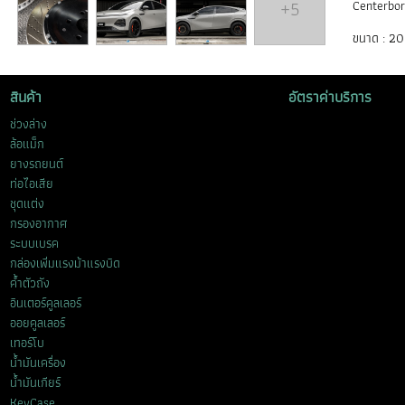
+5
Centerbor
ขนาด : 20
สินค้า
อัตราค่าบริการ
ช่วงล่าง
ล้อแม็ก
ยางรถยนต์
ท่อไอเสีย
ชุดแต่ง
กรองอากาศ
ระบบเบรค
กล่องเพิ่มแรงม้าแรงบิด
ค้ำตัวถัง
อินเตอร์คูลเลอร์
ออยคูลเลอร์
เทอร์โบ
น้ำมันเครื่อง
น้ำมันเกียร์
KeyCase