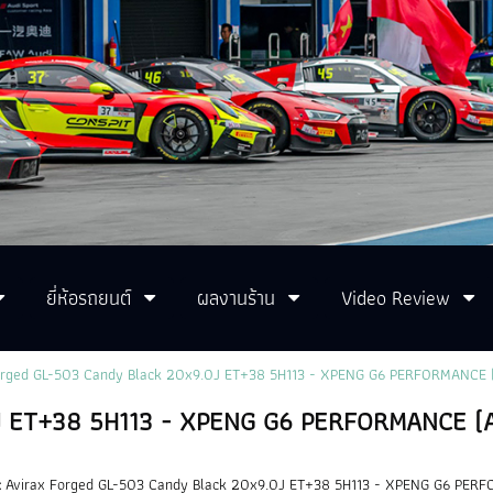
ยี่ห้อรถยนต์
ผลงานร้าน
Video Review
orged GL-503 Candy Black 20x9.0J ET+38 5H113 - XPENG G6 PERFORMANCE
.0J ET+38 5H113 - XPENG G6 PERFORMANCE 
:
Avirax Forged GL-503 Candy Black 20x9.0J ET+38 5H113 - XPENG G6 PE