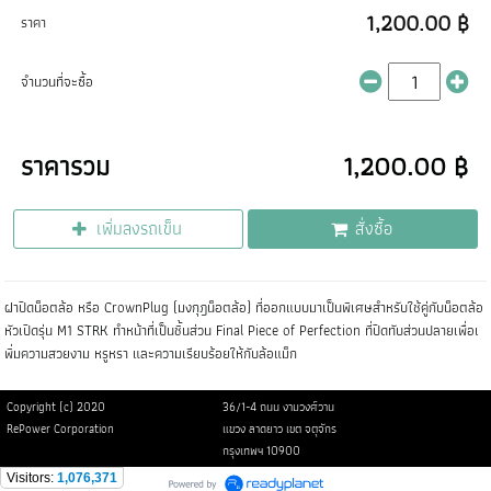
1,200.00 ฿
ราคา
จำนวนที่จะซื้อ
ราคารวม
1,200.00 ฿
เพิ่มลงรถเข็น
สั่งซื้อ
ฝาปิดน็อตล้อ หรือ CrownPlug (มงกุฎน็อตล้อ) ที่ออกแบบมาเป็นพิเศษสำหรับใช้คู่กับน็อตล้อ
หัวเปิดรุ่น M1 STRK ทำหน้าที่เป็นชิ้นส่วน Final Piece of Perfection ที่ปิดทับส่วนปลายเพื่อเ
พิ่มความสวยงาม หรูหรา และความเรียบร้อยให้กับล้อแม็ก
Copyright (c) 2020
36/1-4 ถนน งามวงศ์วาน
RePower Corporation
แขวง ลาดยาว เขต จตุจักร
กรุงเทพฯ 10900
Visitors:
1,076,371