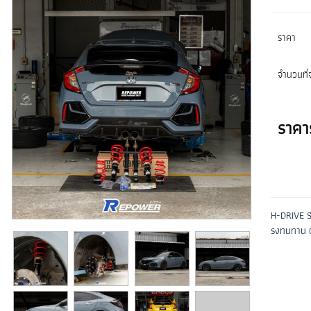
ราคา
จำนวนที่จ
ราคา
H-DRIVE S.
รงทนทาน ผ