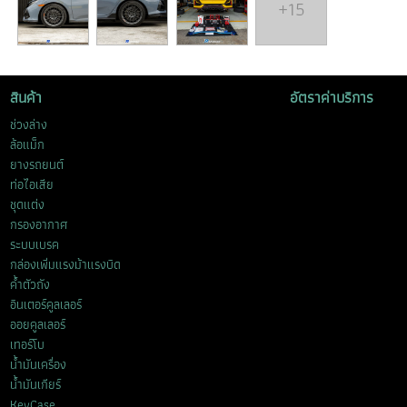
+15
สินค้า
อัตราค่าบริการ
ช่วงล่าง
ล้อแม็ก
ยางรถยนต์
ท่อไอเสีย
ชุดแต่ง
กรองอากาศ
ระบบเบรค
กล่องเพิ่มแรงม้าแรงบิด
ค้ำตัวถัง
อินเตอร์คูลเลอร์
ออยคูลเลอร์
เทอร์โบ
น้ำมันเครื่อง
น้ำมันเกียร์
KeyCase