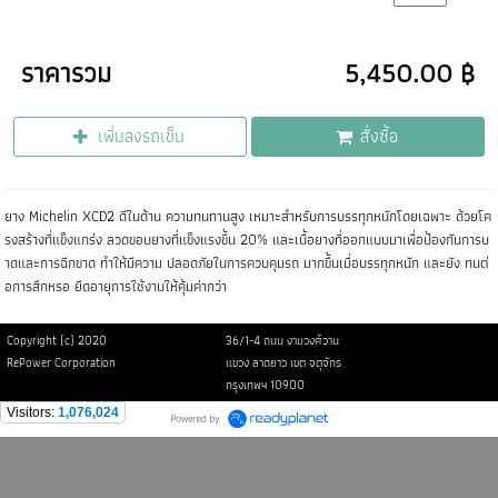
ราคารวม
5,450.00 ฿
เพิ่มลงรถเข็น
สั่งซื้อ
ยาง Michelin XCD2 ดีในด้าน ความทนทานสูง เหมาะสำหรับการบรรทุกหนักโดยเฉพาะ ด้วยโค
รงสร้างที่แข็งแกร่ง ลวดขอบยางที่แข็งแรงขึ้น 20% และเนื้อยางที่ออกแบบมาเพื่อป้องกันการบ
าดและการฉีกขาด ทำให้มีความ ปลอดภัยในการควบคุมรถ มากขึ้นเมื่อบรรทุกหนัก และยัง ทนต่
อการสึกหรอ ยืดอายุการใช้งานให้คุ้มค่ากว่า
Copyright (c) 2020
36/1-4 ถนน งามวงศ์วาน
RePower Corporation
แขวง ลาดยาว เขต จตุจักร
กรุงเทพฯ 10900
Visitors:
1,076,024