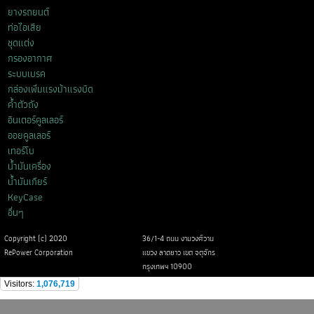
ยางรถยนต์
ท่อไอเสีย
ชุดแต่ง
กรองอากาศ
ระบบเบรค
กล่องเพิ่มแรงม้าแรงบิด
ค้ำตัวถัง
อินเตอร์คูลเลอร์
ออยคูลเลอร์
เทอร์โบ
น้ำมันเครื่อง
น้ำมันเกียร์
KeyCase
อื่นๆ
Copyright (c) 2020
36/1-4 ถนน งามวงศ์วาน
RePower Corporation
แขวง ลาดยาว เขต จตุจักร
กรุงเทพฯ 10900
Visitors:
1,076,719