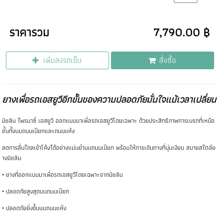
ราคารวม
7,790.00 ฿
เพิ่มลงรถเข็น
สั่งซื้อ
ยางเพื่อรถเอสยูวีอีกขั้นของความปลอดภัยมั่นใจแม้เวลาเปลี่ยน
มิชลิน ไพรมาซี่ เอสยูวี ออกแบบมาเพื่อรถเอสยูวีโดยเฉพาะ ด้วยประสิทธิภาพการเบรกที่เหนือ
ชั้นทั้งบนถนนเปียกและถนนแห้ง
ลดการลื่นไถลเข้าโค้งได้อย่างแม่นยำบนถนนเปียก พร้อมให้การเดินทางที่นุ่มเงียบ สบายสไตล์ย
างมิชลิน
• ยางที่ออกแบบมาเพื่อรถเอสยูวีโดยเฉพาะจากมิชลิน
• ปลอดภัยสูงสุดบนถนนเปียก
• ปลอดภัยยิ่งขึ้นบนถนนแห้ง