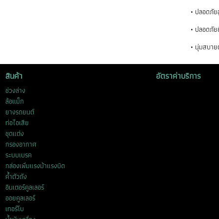
• ปลอดภัย
• ปลอดภัยย
• นุ่มสบาย
สินค้า
อัตราค่าบริการ
ช่วงล่าง
ล้อแม็ก
ยางรถยนต์
ท่อไอเสีย
ชุดแต่ง
กรองอากาศ
ระบบเบรค
กล่องเพิ่มแรงม้าแรงบิด
ค้ำตัวถัง
อินเตอร์คูลเลอร์
ออยคูลเลอร์
เทอร์โบ