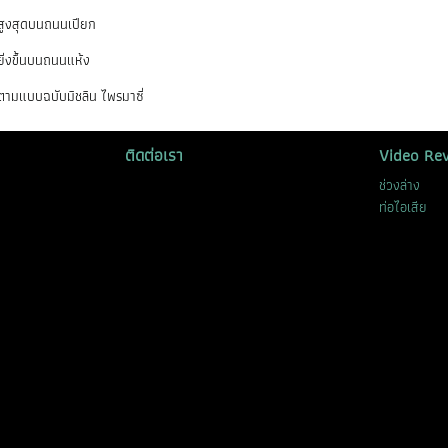
สูงสุดบนถนนเปียก
ิ่งขึ้นบนถนนแห้ง
ตามแบบฉบับมิชลิน ไพรมาซี่
ติดต่อเรา
Video Re
ช่วงล่าง
ท่อไอเสีย