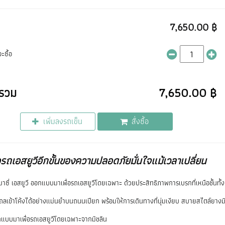
7,650.00 ฿
ะซื้อ
รวม
7,650.00 ฿
เพิ่มลงรถเข็น
สั่งซื้อ
อรถเอสยูวีอีกขั้นของความปลอดภัยมั่นใจแม้เวลาเปลี่ยน
มาซี่ เอสยูวี ออกแบบมาเพื่อรถเอสยูวีโดยเฉพาะ ด้วยประสิทธิภาพการเบรกที่เหนือชั้น
ถลเข้าโค้งได้อย่างแม่นยำบนถนนเปียก พร้อมให้การเดินทางที่นุ่มเงียบ สบายสไตล์ยางม
กแบบมาเพื่อรถเอสยูวีโดยเฉพาะจากมิชลิน