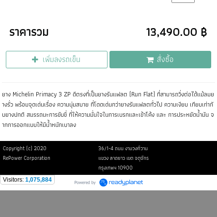
ราคารวม
13,490.00 ฿
เพิ่มลงรถเข็น
สั่งซื้อ
ยาง Michelin Primacy 3 ZP ดีตรงที่เป็นยางรันแฟลต (Run Flat) ที่สามารถวิ่งต่อได้แม้ลมย
างรั่ว พร้อมจุดเด่นเรื่อง ความนุ่มสบาย ที่โดดเด่นกว่ายางรันแฟลตทั่วไป ความเงียบ เทียบเท่ากั
บยางปกติ สมรรถนะการขับขี่ ที่ให้ความมั่นใจในการเบรกและเข้าโค้ง และ การประหยัดน้ำมัน จ
ากการออกแบบให้มีน้ำหนักเบาลง
Copyright (c) 2020
36/1-4 ถนน งามวงศ์วาน
RePower Corporation
แขวง ลาดยาว เขต จตุจักร
กรุงเทพฯ 10900
Visitors:
1,075,884