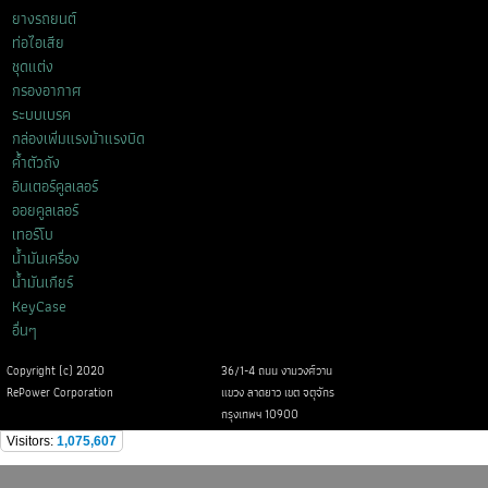
ยางรถยนต์
ท่อไอเสีย
ชุดแต่ง
กรองอากาศ
ระบบเบรค
กล่องเพิ่มแรงม้าแรงบิด
ค้ำตัวถัง
อินเตอร์คูลเลอร์
ออยคูลเลอร์
เทอร์โบ
น้ำมันเครื่อง
น้ำมันเกียร์
KeyCase
อื่นๆ
Copyright (c) 2020
36/1-4 ถนน งามวงศ์วาน
RePower Corporation
แขวง ลาดยาว เขต จตุจักร
กรุงเทพฯ 10900
Visitors:
1,075,607