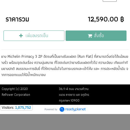
ราคารวม
12,590.00 ฿
เพิ่มลงรถเข็น
สั่งซื้อ
ยาง Michelin Primacy 3 ZP ดีตรงที่เป็นยางรันแฟลต (Run Flat) ที่สามารถวิ่งต่อได้แม้ลมย
างรั่ว พร้อมจุดเด่นเรื่อง ความนุ่มสบาย ที่โดดเด่นกว่ายางรันแฟลตทั่วไป ความเงียบ เทียบเท่ากั
บยางปกติ สมรรถนะการขับขี่ ที่ให้ความมั่นใจในการเบรกและเข้าโค้ง และ การประหยัดน้ำมัน จ
ากการออกแบบให้มีน้ำหนักเบาลง
Copyright (c) 2020
36/1-4 ถนน งามวงศ์วาน
RePower Corporation
แขวง ลาดยาว เขต จตุจักร
กรุงเทพฯ 10900
Visitors:
1,075,752