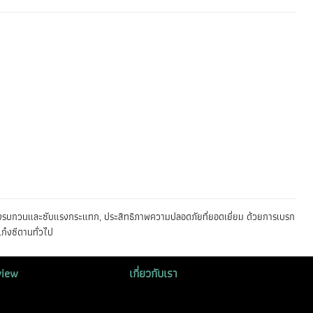
สียงรบกวนและซับแรงกระแทก, ประสิทธิภาพความปลอดภัยที่ยอดเยี่ยม ด้วยการเบรก
ก๋งซีดานทั่วไป
view
เกี่ยวกับเรา