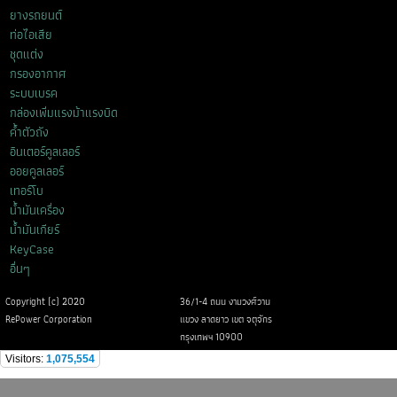
ยางรถยนต์
ท่อไอเสีย
ชุดแต่ง
กรองอากาศ
ระบบเบรค
กล่องเพิ่มแรงม้าแรงบิด
ค้ำตัวถัง
อินเตอร์คูลเลอร์
ออยคูลเลอร์
เทอร์โบ
น้ำมันเครื่อง
น้ำมันเกียร์
KeyCase
อื่นๆ
Copyright (c) 2020
36/1-4 ถนน งามวงศ์วาน
RePower Corporation
แขวง ลาดยาว เขต จตุจักร
กรุงเทพฯ 10900
Visitors:
1,075,554