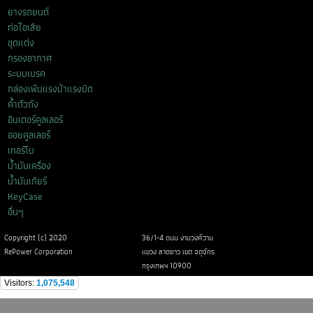
ยางรถยนต์
ท่อไอเสีย
ชุดแต่ง
กรองอากาศ
ระบบเบรค
กล่องเพิ่มแรงม้าแรงบิด
ค้ำตัวถัง
อินเตอร์คูลเลอร์
ออยคูลเลอร์
เทอร์โบ
น้ำมันเครื่อง
น้ำมันเกียร์
KeyCase
อื่นๆ
Copyright (c) 2020
36/1-4 ถนน งามวงศ์วาน
RePower Corporation
แขวง ลาดยาว เขต จตุจักร
กรุงเทพฯ 10900
Visitors:
1,075,548