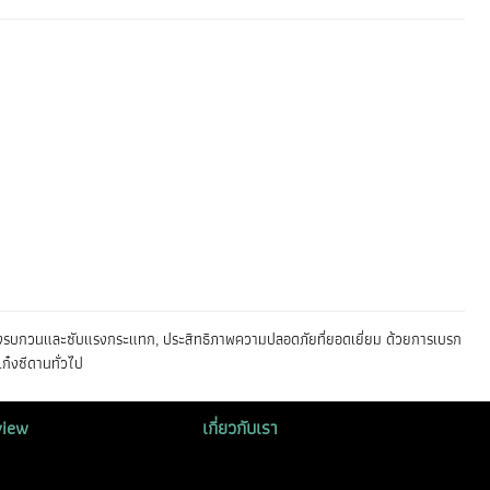
สียงรบกวนและซับแรงกระแทก, ประสิทธิภาพความปลอดภัยที่ยอดเยี่ยม ด้วยการเบรก
ก๋งซีดานทั่วไป
view
เกี่ยวกับเรา