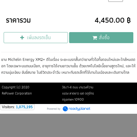
ราคารวม
4,450.00 ฿
เพิ่มลงรถเข็น
สั่งซื้อ
ยาง Michelin Energy XM2+ ดีในเรื่อง ระยะเบรกสั้นกว่ายางทั่วไปทั้งตอนใหม่และใกล้หมดด
อก โดยเฉพาะบนถนนเปียก, อายุการใช้งานยาวนานขึ้น ด้วยเทคโนโลยีเนื้อยางสูตรใหม่, และให้
ความนุ่มเงียบ ขับขี่สบาย ในชีวิตประจำวัน เหมาะกับรถเล็กที่ใช้งานในเมืองและเดินทางไกล
Copyright (c) 2020
36/1-4 ถนน งามวงศ์วาน
RePower Corporation
แขวง ลาดยาว เขต จตุจักร
กรุงเทพฯ 10900
Visitors:
1,075,195