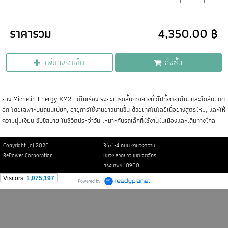
ราคารวม
4,350.00 ฿
เพิ่มลงรถเข็น
สั่งซื้อ
ยาง Michelin Energy XM2+ ดีในเรื่อง ระยะเบรกสั้นกว่ายางทั่วไปทั้งตอนใหม่และใกล้หมดด
อก โดยเฉพาะบนถนนเปียก, อายุการใช้งานยาวนานขึ้น ด้วยเทคโนโลยีเนื้อยางสูตรใหม่, และให้
ความนุ่มเงียบ ขับขี่สบาย ในชีวิตประจำวัน เหมาะกับรถเล็กที่ใช้งานในเมืองและเดินทางไกล
Copyright (c) 2020
36/1-4 ถนน งามวงศ์วาน
RePower Corporation
แขวง ลาดยาว เขต จตุจักร
กรุงเทพฯ 10900
Visitors:
1,075,197