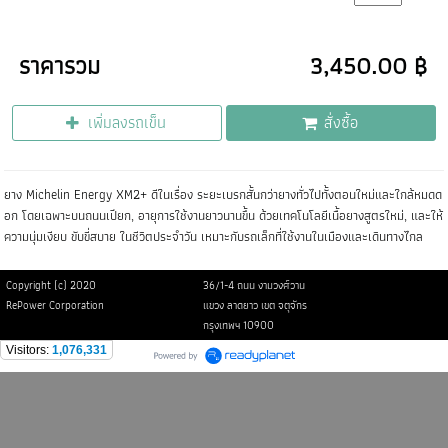
ราคารวม
3,450.00 ฿
เพิ่มลงรถเข็น
สั่งซื้อ
ยาง Michelin Energy XM2+ ดีในเรื่อง ระยะเบรกสั้นกว่ายางทั่วไปทั้งตอนใหม่และใกล้หมดด
อก โดยเฉพาะบนถนนเปียก, อายุการใช้งานยาวนานขึ้น ด้วยเทคโนโลยีเนื้อยางสูตรใหม่, และให้
ความนุ่มเงียบ ขับขี่สบาย ในชีวิตประจำวัน เหมาะกับรถเล็กที่ใช้งานในเมืองและเดินทางไกล
Copyright (c) 2020
36/1-4 ถนน งามวงศ์วาน
RePower Corporation
แขวง ลาดยาว เขต จตุจักร
กรุงเทพฯ 10900
Visitors:
1,076,331