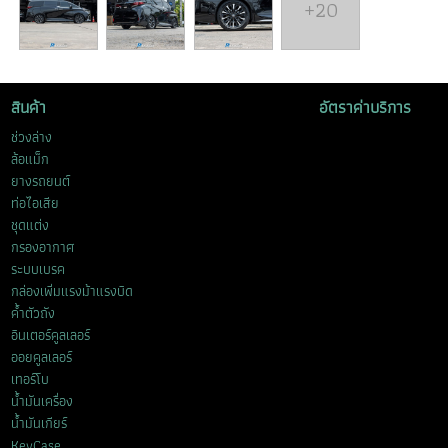
+20
สินค้า
อัตราค่าบริการ
ช่วงล่าง
ล้อแม็ก
ยางรถยนต์
ท่อไอเสีย
ชุดแต่ง
กรองอากาศ
ระบบเบรค
กล่องเพิ่มแรงม้าแรงบิด
ค้ำตัวถัง
อินเตอร์คูลเลอร์
ออยคูลเลอร์
เทอร์โบ
น้ำมันเครื่อง
น้ำมันเกียร์
KeyCase