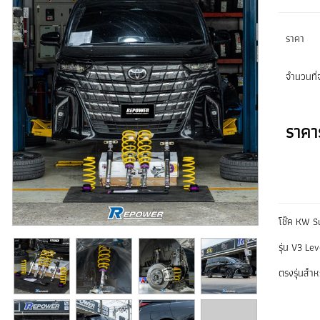
ราคา
จำนวนที่จ
ราคา
โช๊ค KW S
รุ่น V3 Le
ตรงรุ่นสำ