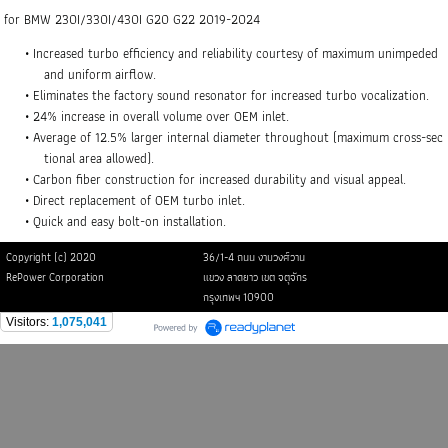
for BMW 230I/330I/430I G20 G22 2019-2024
Increased turbo efficiency and reliability courtesy of maximum unimpeded
and uniform airflow.
Eliminates the factory sound resonator for increased turbo vocalization.
24% increase in overall volume over OEM inlet.
Average of 12.5% larger internal diameter throughout (maximum cross-sec
tional area allowed).
Carbon fiber construction for increased durability and visual appeal.
Direct replacement of OEM turbo inlet.
Quick and easy bolt-on installation.
Copyright (c) 2020
36/1-4 ถนน งามวงศ์วาน
RePower Corporation
แขวง ลาดยาว เขต จตุจักร
กรุงเทพฯ 10900
Visitors:
1,075,041