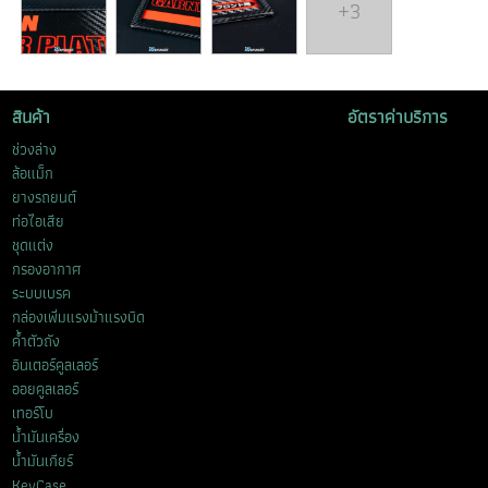
+3
สินค้า
อัตราค่าบริการ
ช่วงล่าง
ล้อแม็ก
ยางรถยนต์
ท่อไอเสีย
ชุดแต่ง
กรองอากาศ
ระบบเบรค
กล่องเพิ่มแรงม้าแรงบิด
ค้ำตัวถัง
อินเตอร์คูลเลอร์
ออยคูลเลอร์
เทอร์โบ
น้ำมันเครื่อง
น้ำมันเกียร์
KeyCase