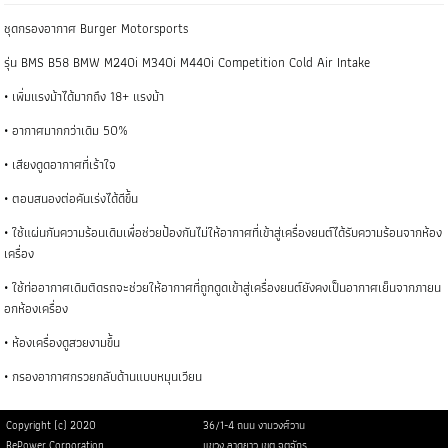
ชุดกรองอากาศ Burger Motorsports
รุ่น BMS B58 BMW M240i M340i M440i Competition Cold Air Intake
• เพิ่มแรงม้าได้มากถึง 18+ แรงม้า
• อากาศมากกว่าเดิม 50%
• เสียงดูดอากาศที่เร้าใจ
• ตอบสนองต่อคันเร่งได้ดีขึ้น
• ใช้แผ่นกันความร้อนเดิมเพื่อช่วยป้องกันไม่ให้อากาศที่เข้าสู่เครื่องยนต์ได้รับความร้อนจากห้อง
เครื่อง
• ใช้ท่ออากาศเดิมติดรถจะช่วยให้อากาศที่ถูกดูดเข้าสู่เครื่องยนต์ยังคงเป็นอากาศเย็นจากภายน
อกห้องเครื่อง
• ห้องเครื่องดูสวยงามขึ้น
• กรองอากาศกรวยกลับด้านแบบหมุนเวียน
Copyright (c) 2020
36/1-4 ถนน งามวงศ์วาน
RePower Corporation
แขวง ลาดยาว เขต จตุจักร