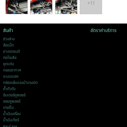
+11
สินค้า
อัตราค่าบริการ
ช่วงล่าง
ล้อแม็ก
ยางรถยนต์
ท่อไอเสีย
ชุดแต่ง
กรองอากาศ
ระบบเบรค
กล่องเพิ่มแรงม้าแรงบิด
ค้ำตัวถัง
อินเตอร์คูลเลอร์
ออยคูลเลอร์
เทอร์โบ
น้ำมันเครื่อง
น้ำมันเกียร์
KeyCase