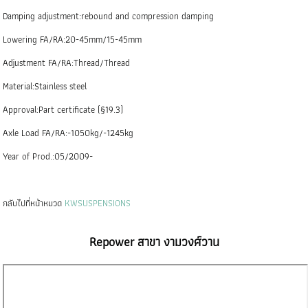
Damping adjustment:rebound and compression damping
Lowering FA/RA:20-45mm/15-45mm
Adjustment FA/RA:Thread/Thread
Material:Stainless steel
Approval:Part certificate (§19.3)
Axle Load FA/RA:-1050kg/-1245kg
Year of Prod.:05/2009-
กลับไปที่หน้าหมวด
KWSUSPENSIONS
Repower สาขา งามวงศ์วาน