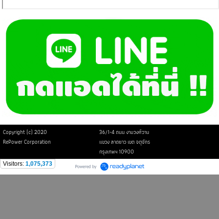
Copyright (c) 2020
36/1-4 ถนน งามวงศ์วาน
RePower Corporation
แขวง ลาดยาว เขต จตุจักร
กรุงเทพฯ 10900
Visitors:
1,075,373