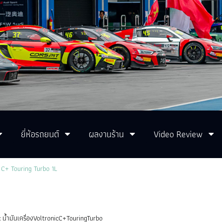
ยี่ห้อรถยนต์
ผลงานร้าน
Video Review
c C+ Touring Turbo 1L
:
น้ำมันเครื่องVoltronicC+TouringTurbo