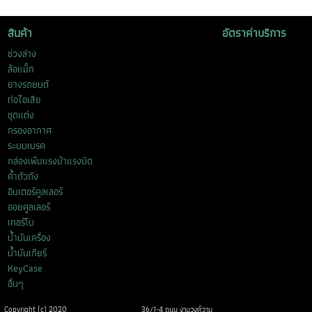
สินค้า
อัตราค่าบริการ
ช่วงล่าง
ล้อแม็ก
ยางรถยนต์
ท่อไอเสีย
ชุดแต่ง
กรองอากาศ
ระบบเบรค
กล่องเพิ่มแรงม้าแรงบิด
ค้ำตัวถัง
อินเตอร์คูลเลอร์
ออยคูลเลอร์
เทอร์โบ
น้ำมันเครื่อง
น้ำมันเกียร์
KeyCase
อื่นๆ
Copyright (c) 2020
36/1-4 ถนน งามวงศ์วาน