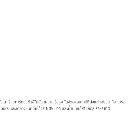
้งแต่เริ่มสตาร์ทจนขับขี่ไปด้วยความเร็วสูง ในช่วงคุณสมบัติตั้งแต่ 5W30 ถึง 10W
ละดีเซล และเครื่องยนต์ที่ใช้ก๊าส NGV LPG และน้ำมันแก๊สโซฮอล์ E5-E100